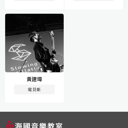
黃建瑋
電貝斯